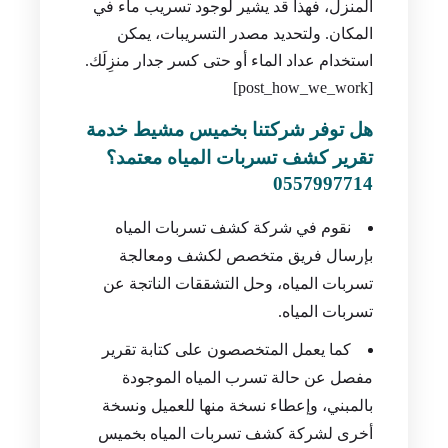
تقشُّر الطلاء أو ورق الحائط أو وجود بقع ذات
لون متغير. كما أنه عند شمَّ رائحة العفن داخل
المنزل، فهذا قد يشير لوجود تسريب ماء في
المكان. ولتحديد مصدر التسريبات، يمكن
استخدام عداد الماء أو حتى كسر جدار منزِلَك.
[post_how_we_work]
هل توفر شركتنا بخميس مشيط خدمة
تقرير كشف تسربات المياه معتمد؟
0557997714
نقوم في شركة كشف تسربات المياه
بإرسال فريق متخصص لكشف ومعالجة
تسربات المياه، وحل التشققات الناتجة عن
تسربات المياه.
كما يعمل المتخصصون على كتابة تقرير
مفصل عن حالة تسرب المياه الموجودة