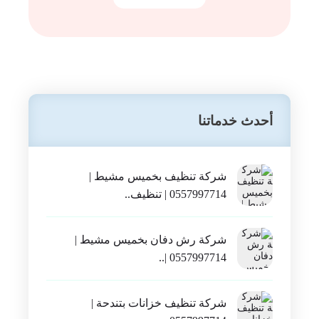
أتصل بنا الان
0557997714
أحدث خدماتنا
شركة تنظيف بخميس مشيط |
0557997714 | تنظيف..
شركة رش دفان بخميس مشيط |
0557997714 |..