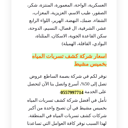
بها خدماتنا (الراقي، الموسى، ذلالة، الرصراص،
الربيع، شباعة، عتود، السد، سكن المدينة
العسكرية، الواحة، المعمورة، المنتزة، شكر،
الصقور، طيب الاسم، العزيزية، المعزاب،
الشفاء، ضمك، النهضة، الهرير، اللواء الرابع
عشر، الشرفية، ال قصال، النسيم، الدوحة،
سكن القاعدة الجوية، الاسكان، المثلناة،
البوادي، القافلة، الهميلة)
اسعار شركة كشف تسربات المياه
بخميس مشيط
نوفر لكم في شركة بصمة الساطع عروض
تصل إلى 50%، أسرع واتصل بنا الآن لتحصل
على الخدمة
.
0557997714
نأمل في أفضل شركة كشف تسربات المياه
بخميس مشيط في أن تصبح واحدة من أكبر