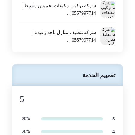
غسيل..
شركة تركيب مكيفات بخميس مشيط |
0557997714 |..
شركة تنظيف منازل باحد رفيدة |
0557997714 |..
تقمييم الخدمة
5
20%
5