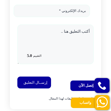
5.0
التقييم
إتصل الآن
إرســال التعليق
واتساب