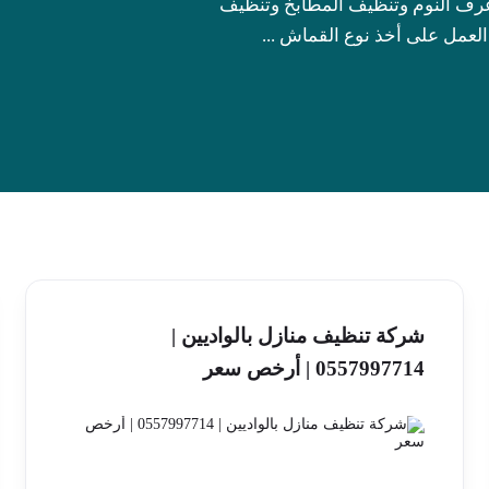
غرف النوم وتنظيف المطابخ وتنظيف
لعمل على أخذ نوع القماش ...
شركة تنظيف منازل بالواديين |
0557997714 | أرخص سعر