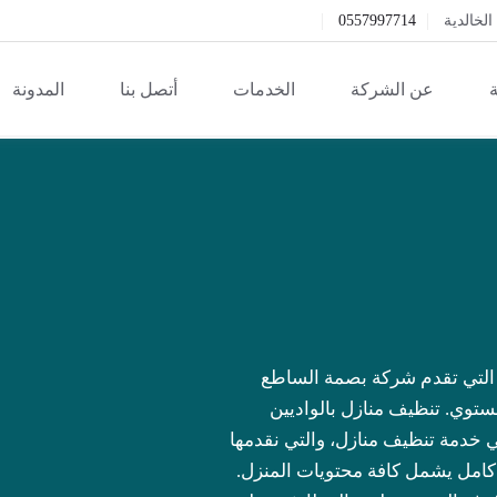
خالدية
0557997714
ة
عن الشركة
الخدمات
أتصل بنا
المدونة
ة التي تقدم شركة بصمة الساطع
توي. تنظيف منازل بالواديين
ًا هي خدمة تنظيف منازل، والتي نقدمها
امل يشمل كافة محتويات المنزل.