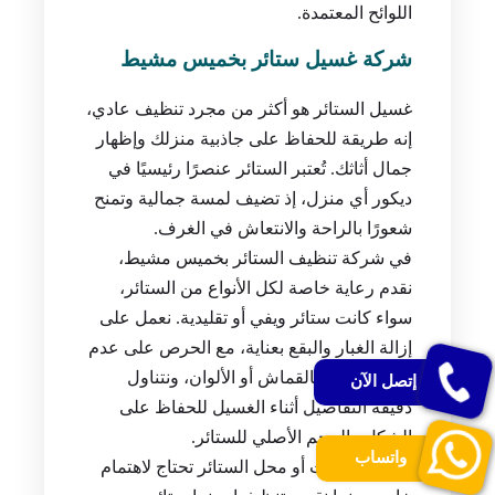
اللوائح المعتمدة.
شركة غسيل ستائر بخميس مشيط
غسيل الستائر هو أكثر من مجرد تنظيف عادي،
إنه طريقة للحفاظ على جاذبية منزلك وإظهار
جمال أثاثك. تُعتبر الستائر عنصرًا رئيسيًا في
ديكور أي منزل، إذ تضيف لمسة جمالية وتمنح
شعورًا بالراحة والانتعاش في الغرف.
في شركة تنظيف الستائر بخميس مشيط،
نقدم رعاية خاصة لكل الأنواع من الستائر،
سواء كانت ستائر ويفي أو تقليدية. نعمل على
إزالة الغبار والبقع بعناية، مع الحرص على عدم
إلحاق الضرر بالقماش أو الألوان، ونتناول
إتصل الآن
دقيقة التفاصيل أثناء الغسيل للحفاظ على
الشكل والحجم الأصلي للستائر.
واتساب
ستائر المحلات أو محل الستائر تحتاج لاهتمام