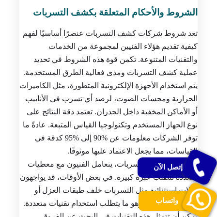
الشروط والأحكام المتعلقة بكشف التسربات
تعد شروط شركات كشف التسربات عنصرًا أساسيًا لفهم
كيفية تقديم هؤلاء الفنيين لمجموعة من الخدمات
والتقنيات المتنوعة. تكمن قوة هذه الشروط في تحديد
عملية كشف التسربات ومدى فعالية الطرق المستخدمة.
يتم استخدام الأجهزة الإلكترونية المتطورة، مثل الكاميرات
الحرارية ومجسات الصوت، لرصد أي تسرب في الأنابيب
أو الأماكن المخفية داخل الجدران. تعتمد دقة النتائج على
نوع الجهاز المستخدم وتكنولوجيا القياس المتبعة. عادةً ما
توفر الشركات معلومات عن %90 إلى %95 كدقة في
القياسات، مما يجعل الاعتماد عليها موثوقًا.
عند الكشف عن التسربات، يتعامل الفنيون مع معطيات
إتصل الآن
متعددة تتطلب خبرة كبيرة. في بعض الأوقات، قد يواجهون
حالات استثنائية مثل التسربات خلف طبقات العزل أو
واتساب
الأسطح المغطاة، وهو ما يتطلب استخدام تقنيات متعددة.
يُمكن أن تتمثل هذه التقنيات في البحث عن الفروق