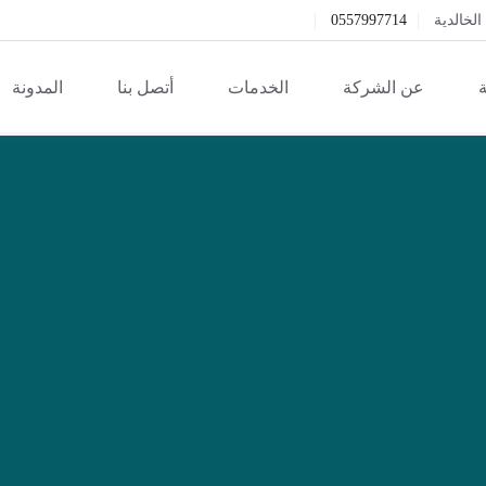
خالدية
0557997714
ة
عن الشركة
الخدمات
أتصل بنا
المدونة