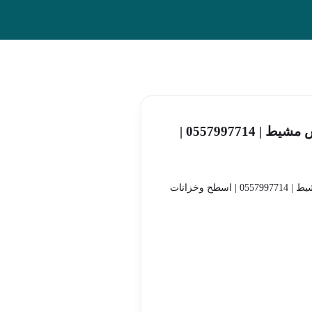
شركة عزل فوم بخميس مشيط | 0557997714 |