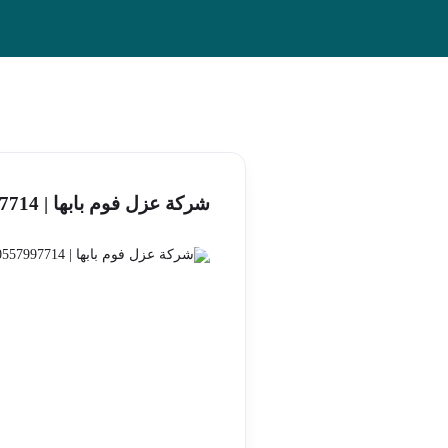
شركة عزل فوم بابها | 0557997714 | بولي يوريثان