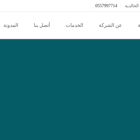
خالدية
0557997714
ة
عن الشركة
الخدمات
أتصل بنا
المدونة