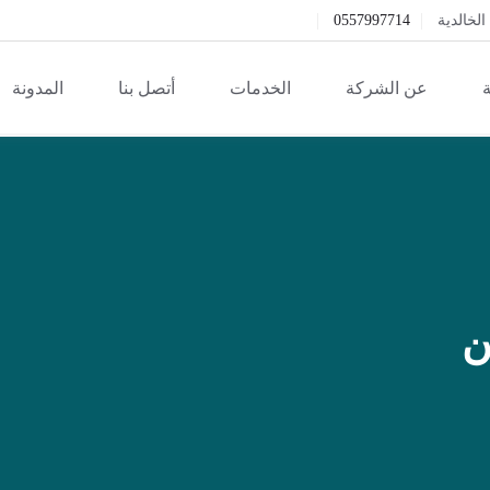
خالدية
0557997714
ة
عن الشركة
الخدمات
أتصل بنا
المدونة
ن