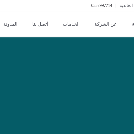
خالدية
0557997714
ة
عن الشركة
الخدمات
أتصل بنا
المدونة