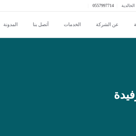
خالدية
0557997714
ة
عن الشركة
الخدمات
أتصل بنا
المدونة
فيدة